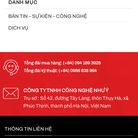
DANH MỤC
BẢN TIN – SỰ KIỆN – CÔNG NGHỆ
DỊCH VỤ
Tổng đài mua hàng: (+84) 094 189 3926
Tổng đài kỹ thuật: (+84) 0988 638 984
CÔNG TY TNHH CÔNG NGHỆ NHƯ Ý
Trụ sở : Số 42, đường Tây Làng, thôn Thụy Hà, xã
Phúc Thịnh, thành phố Hà Nội, Việt Nam
THÔNG TIN LIÊN HỆ