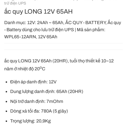
trữ điện UPS
ắc quy LONG 12V 65AH
Danh mục:
12V: 24Ah ~ 65Ah
,
ẮC QUY - BATTERY
,
Ắc quy
- Battery dùng cho lưu trữ điện UPS
|
Mã sản phẩm:
WPL65-12ARN, 12V 65Ah
ắc quy LONG 12V 65Ah (20HR), tuổi thọ thiết kế 10~12
o
năm ở nhiệt độ 20
C
Điện áp danh định: 12V
Dung lượng danh định: 65Ah (20HR)
Nội trở danh định: 7mOhm
Dòng xả tối đa: 780A (5 giây)
Trọng lượng: 20,9Kg