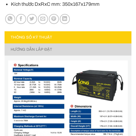
Kích thước DxRxC mm: 350x167x179mm
THÔNG SỐ KỸ THUẬT
HƯỚNG DẪN LẮP ĐẶT