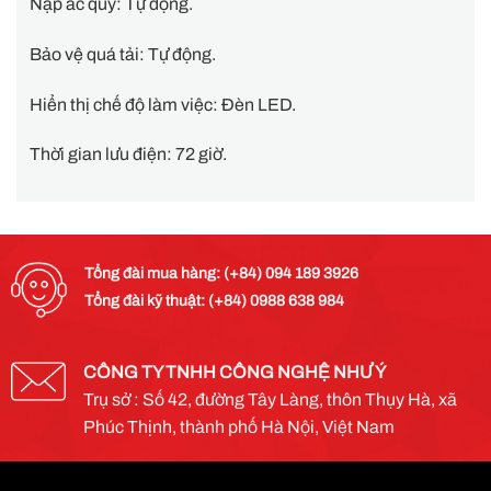
Nạp ắc quy: Tự động.
Bảo vệ quá tải: Tự động.
Hiển thị chế độ làm việc: Đèn LED.
Thời gian lưu điện: 72 giờ.
Tổng đài mua hàng: (+84) 094 189 3926
Tổng đài kỹ thuật: (+84) 0988 638 984
CÔNG TY TNHH CÔNG NGHỆ NHƯ Ý
Trụ sở : Số 42, đường Tây Làng, thôn Thụy Hà, xã
Phúc Thịnh, thành phố Hà Nội, Việt Nam