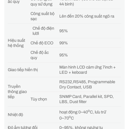
ắc quy
quy sử dụng
44 bình)
Công suất bộ
Lên đến 20% công suất ngõ ra
sạc
Chế độ điện
95%
lưới
Hiệu suất
Chế độ ECO
99%
hệ thống
Chế độ ắc
95%
quy
Màn hình LCD cảm ứng 7inch +
Giao tiếp hiển thị
LED + keboard
RS232,RS485, Programmable
Truyền
Dry Contact, USB
thông giao
SNMP Card, Parallel kit, SPD,
tiếp
Tùy chọn
LBS, Dust filter
o
hoạt động 0~40
C, lưu trữ
Nhiệt độ
o
0~70
C
Độ ẩm tương đối
0~95%, không ngưng tụ