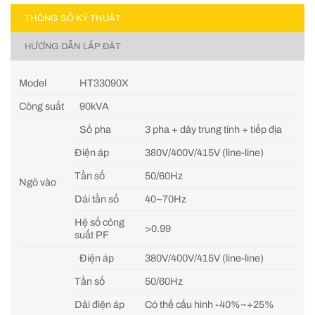
THÔNG SỐ KỸ THUẬT
HƯỚNG DẪN LẮP ĐẶT
Model
HT33090X
Công suất
90kVA
Số pha
3 pha + dây trung tính + tiếp địa
Điện áp
380V/400V/415V (line-line)
Tần số
50/60Hz
Ngõ vào
Dải tần số
40~70Hz
Hệ số công
>0.99
suất PF
Điện áp
380V/400V/415V (line-line)
Tần số
50/60Hz
Dải điện áp
Có thể cấu hình -40%~+25%