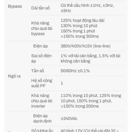
Có thể cấu hình ±1Hz, ±3Hz,
Bypass
Dải tần số
±5Hz
125% hoạt động lâu dài
Khả năng
130% trong 10 phút
chịu quá tải
150% trong 1 phút
bypass
>150% trong 300ms
Điện áp
380V/400V/415V (line-line)
Sai số điện
1% với tải cân bằng, 1.5% với tải
áp
không cân bằng
Tần số
50/60Hz ±0.1%
Ngõ ra
Hệ số công
1
suất PF
Khả năng
110% trong 10 phút, 125% trong
chịu quá tải
10 phút, 150% trong 1 phút,
inverter
>150% trong 200ms
Điện áp
±240Vdc
danh định
Số lượng ắc
40 bình 12V (Có thể cài đặt 32 ~