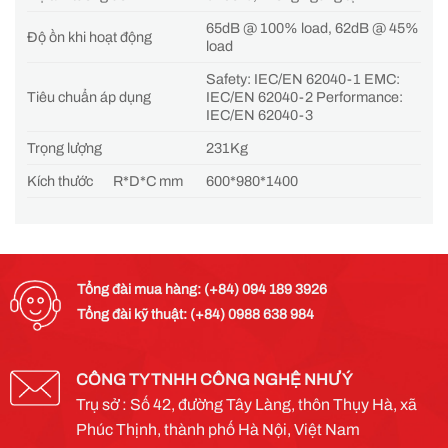
65dB @ 100% load, 62dB @ 45%
Độ ồn khi hoạt động
load
Safety: IEC/EN 62040-1 EMC:
Tiêu chuẩn áp dụng
IEC/EN 62040-2 Performance:
IEC/EN 62040-3
Trọng lượng
231Kg
Kích thước
R*D*C mm
600*980*1400
Tổng đài mua hàng: (+84) 094 189 3926
Tổng đài kỹ thuật: (+84) 0988 638 984
CÔNG TY TNHH CÔNG NGHỆ NHƯ Ý
Trụ sở : Số 42, đường Tây Làng, thôn Thụy Hà, xã
Phúc Thịnh, thành phố Hà Nội, Việt Nam