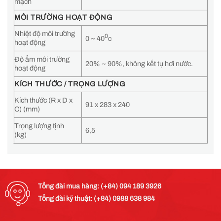
mạch
MÔI TRƯỜNG HOẠT ĐỘNG
Nhiệt độ môi trường
0
0 ~ 40
c
hoạt động
Độ ẩm môi trường
20% ~ 90%, không kết tụ hơi nước.
hoạt động
KÍCH THƯỚC / TRỌNG LƯỢNG
Kích thước (R x D x
91 x 283 x 240
C) (mm)
Trọng lượng tịnh
6,5
(kg)
Tổng đài mua hàng: (+84) 094 189 3926
Tổng đài kỹ thuật: (+84) 0988 638 984