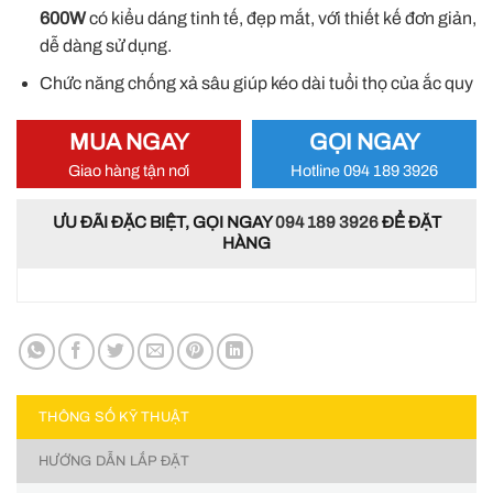
600W
có kiểu dáng tinh tế, đẹp mắt, với thiết kế đơn giản,
dễ dàng sử dụng.
Chức năng chống xả sâu giúp kéo dài tuổi thọ của ắc quy
MUA NGAY
GỌI NGAY
Giao hàng tận nơi
Hotline 094 189 3926
ƯU ĐÃI ĐẶC BIỆT, GỌI NGAY
094 189 3926
ĐỂ ĐẶT
HÀNG
THÔNG SỐ KỸ THUẬT
HƯỚNG DẪN LẮP ĐẶT