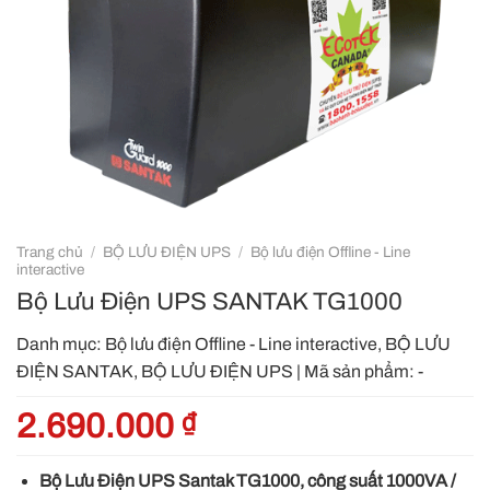
Trang chủ
/
BỘ LƯU ĐIỆN UPS
/
Bộ lưu điện Offline - Line
interactive
Bộ Lưu Điện UPS SANTAK TG1000
Danh mục:
Bộ lưu điện Offline - Line interactive
,
BỘ LƯU
ĐIỆN SANTAK
,
BỘ LƯU ĐIỆN UPS
|
Mã sản phẩm:
-
2.690.000
₫
Bộ Lưu Điện UPS Santak TG1000, công suất 1000VA /