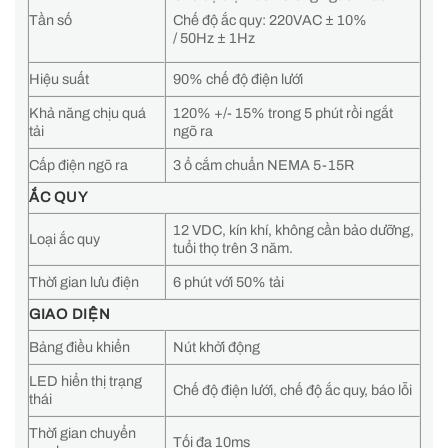
Tần số
Chế độ ắc quy: 220VAC ± 10%
/ 50Hz ± 1Hz
Hiệu suất
90% chế độ điện lưới
Khả năng chịu quá
120% +/- 15% trong 5 phút rồi ngắt
tải
ngõ ra
Cấp điện ngõ ra
3 ổ cắm chuẩn NEMA 5-15R
ẮC QUY
12 VDC, kín khí, không cần bảo dưỡng,
Loại ắc quy
tuổi thọ trên 3 năm.
Thời gian lưu điện
6 phút với 50% tải
GIAO DIỆN
Bảng điều khiển
Nút khởi động
LED hiển thị trạng
Chế độ điện lưới, chế độ ắc quy, báo lỗi
thái
Thời gian chuyển
Tối đa 10ms