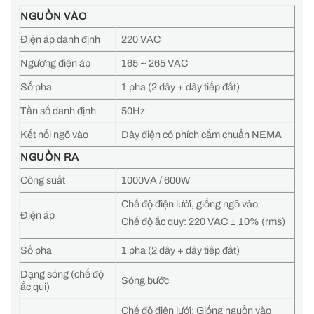
NGUỒN VÀO
Điện áp danh định
220 VAC
Ngưỡng điện áp
165 ~ 265 VAC
Số pha
1 pha (2 dây + dây tiếp đất)
Tần số danh định
50Hz
Kết nối ngõ vào
Dây điện có phích cắm chuẩn NEMA
NGUỒN RA
Công suất
1000VA / 600W
Chế độ điện lưới, giống ngõ vào
Điện áp
Chế độ ắc quy: 220 VAC ± 10% (rms)
Số pha
1 pha (2 dây + dây tiếp đất)
Dạng sóng (chế độ
Sóng bước
ắc qui)
Chế độ điện lưới: Giống nguồn vào