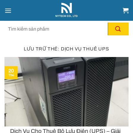
Chuyển
đến
nội
dung
LƯU TRỮ THẺ:
DỊCH VỤ THUÊ UPS
20
Th4
Dịch Vụ Cho Thuê Bộ Lưu Điện (UPS) – Giải