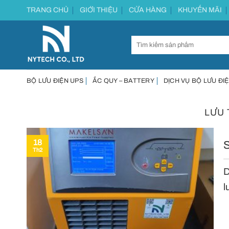
Chuyển
TRANG CHỦ
GIỚI THIỆU
CỬA HÀNG
KHUYẾN MÃI
đến
nội
dung
BỘ LƯU ĐIỆN UPS
ẮC QUY – BATTERY
DỊCH VỤ BỘ LƯU ĐIỆ
LƯU 
18
S
Th2
D
l