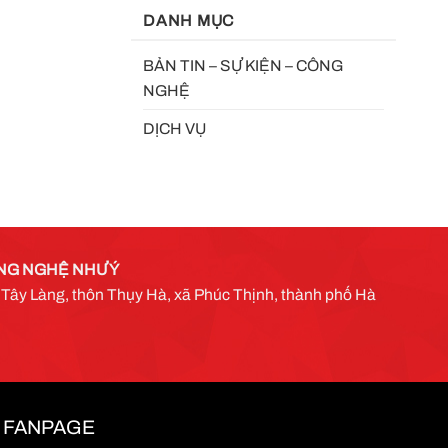
DANH MỤC
BẢN TIN – SỰ KIỆN – CÔNG
NGHỆ
DỊCH VỤ
NG NGHỆ NHƯ Ý
g Tây Làng, thôn Thụy Hà, xã Phúc Thịnh, thành phố Hà
FANPAGE