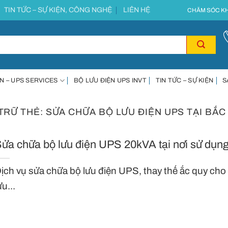
TIN TỨC – SỰ KIỆN, CÔNG NGHỆ
LIÊN HỆ
CHĂM SÓC KH
N – UPS SERVICES
BỘ LƯU ĐIỆN UPS INVT
TIN TỨC – SỰ KIỆN
S
TRỮ THẺ:
SỬA CHỮA BỘ LƯU ĐIỆN UPS TẠI BẮC
ửa chữa bộ lưu điện UPS 20kVA tại nơi sử dụn
ịch vụ sửa chữa bộ lưu điện UPS, thay thế ắc quy cho
ưu...