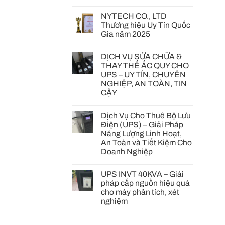
NYTECH CO., LTD
Thương hiệu Uy Tín Quốc
Gia năm 2025
DỊCH VỤ SỬA CHỮA &
THAY THẾ ẮC QUY CHO
UPS – UY TÍN, CHUYÊN
NGHIỆP, AN TOÀN, TIN
CẬY
Dịch Vụ Cho Thuê Bộ Lưu
Điện (UPS) – Giải Pháp
Năng Lượng Linh Hoạt,
An Toàn và Tiết Kiệm Cho
Doanh Nghiệp
UPS INVT 40KVA – Giải
pháp cấp nguồn hiệu quả
cho máy phân tích, xét
nghiệm