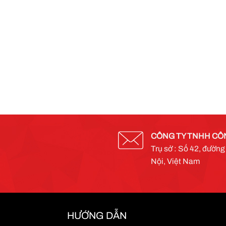
CÔNG TY TNHH CÔ
Trụ sở : Số 42, đườn
Nội, Việt Nam
HƯỚNG DẪN