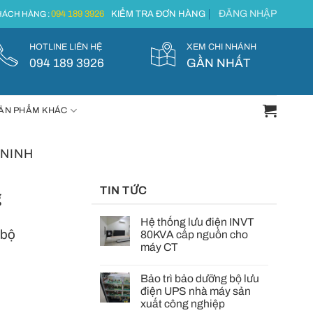
ĐĂNG NHẬP
094 189 3926
KIỂM TRA ĐƠN HÀNG
ÁCH HÀNG :
HOTLINE LIÊN HỆ
XEM CHI NHÁNH
094 189 3926
GẦN NHẤT
ẢN PHẨM KHÁC
 NINH
TIN TỨC
g
Hệ thống lưu điện INVT
 bộ
80KVA cấp nguồn cho
máy CT
Bảo trì bảo dưỡng bộ lưu
điện UPS nhà máy sản
xuất công nghiệp