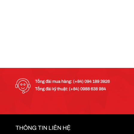
Tổng đài mua hàng: (+84) 094 189 3926
Tổng đài kỹ thuật: (+84) 0988 638 984
THÔNG TIN LIÊN HỆ