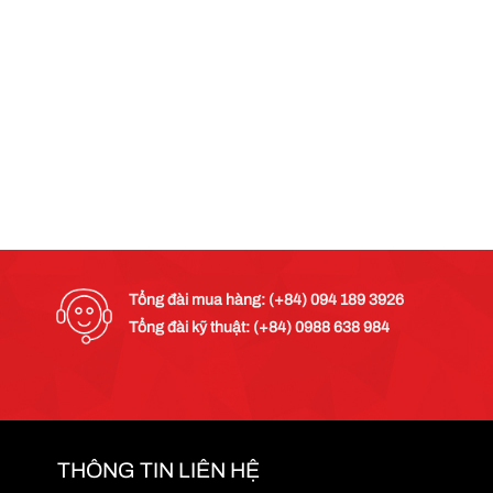
Tổng đài mua hàng: (+84) 094 189 3926
Tổng đài kỹ thuật: (+84) 0988 638 984
THÔNG TIN LIÊN HỆ