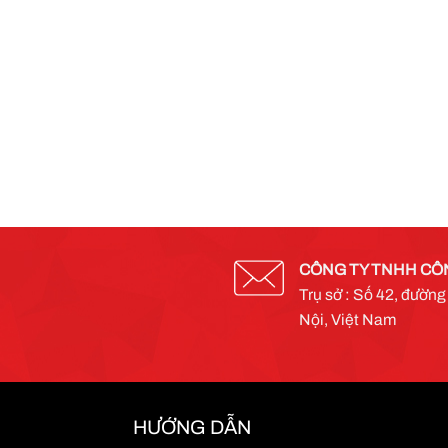
CÔNG TY TNHH CÔ
Trụ sở : Số 42, đườn
Nội, Việt Nam
HƯỚNG DẪN