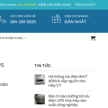
ĐĂNG NHẬP
094 189 3926
KIỂM TRA ĐƠN HÀNG
ÁCH HÀNG :
HOTLINE LIÊN HỆ
XEM CHI NHÁNH
094 189 3926
GẦN NHẤT
ẢN PHẨM KHÁC
PS
TIN TỨC
Hệ thống lưu điện INVT
80KVA cấp nguồn cho
hoàn
máy CT
Bảo trì bảo dưỡng bộ lưu
điện UPS nhà máy sản
xuất công nghiệp