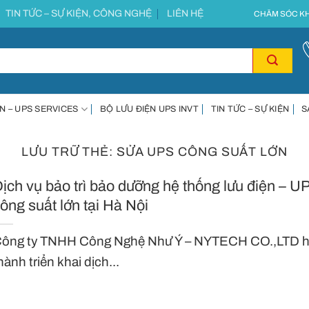
TIN TỨC – SỰ KIỆN, CÔNG NGHỆ
LIÊN HỆ
CHĂM SÓC KH
N – UPS SERVICES
BỘ LƯU ĐIỆN UPS INVT
TIN TỨC – SỰ KIỆN
S
LƯU TRỮ THẺ:
SỬA UPS CÔNG SUẤT LỚN
ịch vụ bảo trì bảo dưỡng hệ thống lưu điện – U
ông suất lớn tại Hà Nội
ông ty TNHH Công Nghệ Như Ý – NYTECH CO.,LTD 
hành triển khai dịch...