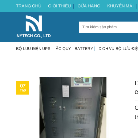
Chuyển
TRANG CHỦ
GIỚI THIỆU
CỬA HÀNG
KHUYẾN MÃI
đến
nội
dung
BỘ LƯU ĐIỆN UPS
ẮC QUY – BATTERY
DỊCH VỤ BỘ LƯU ĐIỆ
D
07
c
Th6
C
t