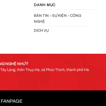
DANH MỤC
BẢN TIN – SỰ KIỆN – CÔNG
NGHỆ
DỊCH VỤ
NG NGHỆ NHƯ Ý
g Tây Làng, thôn Thụy Hà, xã Phúc Thịnh, thành phố Hà
FANPAGE