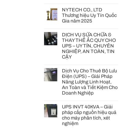
NYTECH CO., LTD
Thương hiệu Uy Tín Quốc
Gia năm 2025
DỊCH VỤ SỬA CHỮA &
THAY THẾ ẮC QUY CHO
UPS – UY TÍN, CHUYÊN
NGHIỆP, AN TOÀN, TIN
CẬY
Dịch Vụ Cho Thuê Bộ Lưu
Điện (UPS) – Giải Pháp
Năng Lượng Linh Hoạt,
An Toàn và Tiết Kiệm Cho
Doanh Nghiệp
UPS INVT 40KVA – Giải
pháp cấp nguồn hiệu quả
cho máy phân tích, xét
nghiệm