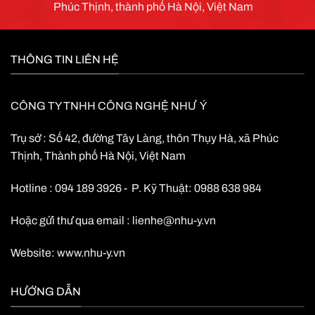
Phúc Thịnh, thành phố Hà Nội, Việt Nam
(mm)
THÔNG TIN LIÊN HỆ
CÔNG TY TNHH CÔNG NGHỆ NHƯ Ý
Trụ sở : Số 42, đường Tây Làng, thôn Thụy Hà, xã Phúc
Thịnh, Thành phố Hà Nội, Việt Nam
Hotline : 094 189 3926 - P. Kỹ Thuật: 0988 638 984
Hoặc gửi thư qua email :
lienhe@nhu-y.vn
Website:
www.nhu-y.vn
HƯỚNG DẪN