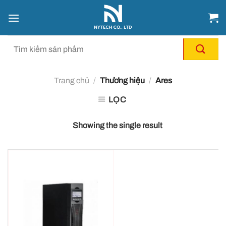
Chuyển
đến
nội
dung
Trang chủ
/
Thương hiệu
/
Ares
LỌC
Showing the single result