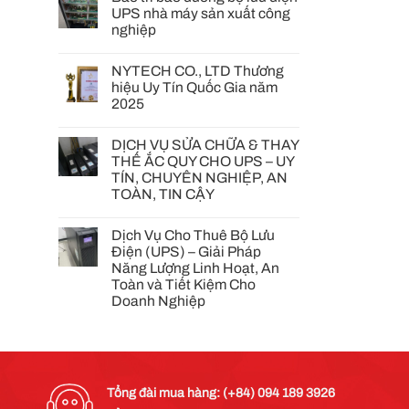
UPS nhà máy sản xuất công
nghiệp
NYTECH CO., LTD Thương
hiệu Uy Tín Quốc Gia năm
2025
DỊCH VỤ SỬA CHỮA & THAY
THẾ ẮC QUY CHO UPS – UY
TÍN, CHUYÊN NGHIỆP, AN
TOÀN, TIN CẬY
Dịch Vụ Cho Thuê Bộ Lưu
Điện (UPS) – Giải Pháp
Năng Lượng Linh Hoạt, An
Toàn và Tiết Kiệm Cho
Doanh Nghiệp
Tổng đài mua hàng: (+84) 094 189 3926