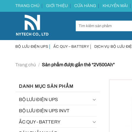
Chuyển
TRANG CHỦ
GIỚI THIỆU
CỬA HÀNG
KHUYẾN MÃI
đến
nội
dung
BỘ LƯU ĐIỆN UPS
ẮC QUY – BATTERY
DỊCH VỤ BỘ LƯU ĐIỆ
Trang chủ
/
Sản phẩm được gắn thẻ “2V500Ah”
DANH MỤC SẢN PHẨM
BỘ LƯU ĐIỆN UPS
BỘ LƯU ĐIỆN UPS INVT
ẮC QUY - BATTERY