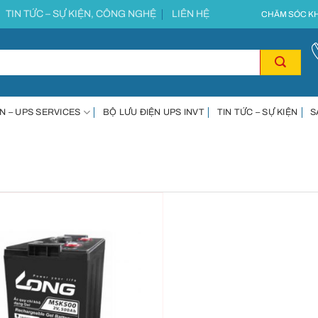
TIN TỨC – SỰ KIỆN, CÔNG NGHỆ
LIÊN HỆ
CHĂM SÓC KH
N – UPS SERVICES
BỘ LƯU ĐIỆN UPS INVT
TIN TỨC – SỰ KIỆN
S