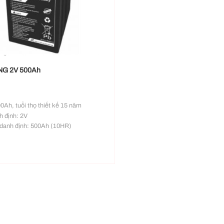
NG 2V 500Ah
0Ah, tuổi thọ thiết kế 15 năm
h định: 2V
danh định: 500Ah (10HR)
h định: 0.45mOhn
đa lên đến 3000A (5 giây)
 DxRxC mm: 241x172x326 mm. Tổng
ến đầu điện cực: 340mm
: 29Kg