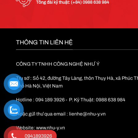
Tổng đài kỹ thuật: (+84) 0988 638 984
THÔNG TIN LIÊN HỆ
CÔNG TY TNHH CÔNG NGHỆ NHƯ Ý
Trụ sở : Số 42, đường Tây Làng, thôn Thụy Hà, xã Phúc 
phố Hà Nội, Việt Nam
Hotline : 094 189 3926 - P. Kỹ Thuật: 0988 638 984
Hoặc gửi thư qua email :
lienhe@nhu-y.vn
Website:
www.nhu-y.vn
0941893926