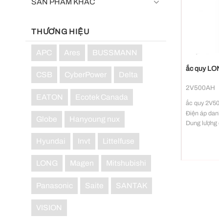
SẢN PHẨM KHÁC
THƯƠNG HIỆU
+
APC
Ares
BUSSMANN
ắc quy LO
CSB
CyberPower
Delta
2V500AH
EATON
Ecotek Canada
ắc quy 2V50
Điện áp dan
Globe
Hanyoung nux
Dung lượng 
Nội trở dan
Hyundai
Invt
Littelfuse
Dòng xả tối 
Kích thước
LONG
Magen
Mitshubishi
chiều cao đ
Trọng lượng
Panasonic
Saite
SANTAK
VISION