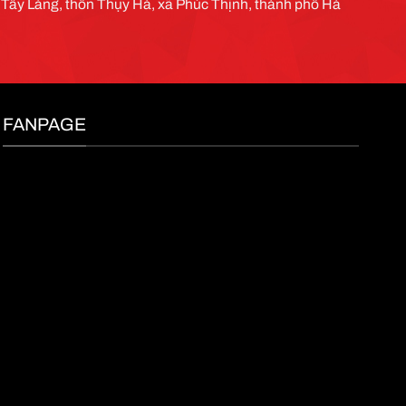
g Tây Làng, thôn Thụy Hà, xã Phúc Thịnh, thành phố Hà
FANPAGE