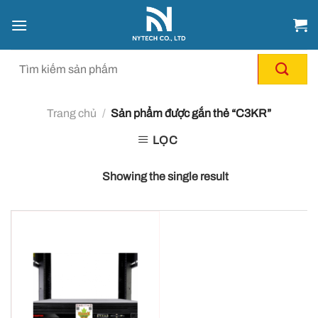
Chuyển
đến
nội
dung
Trang chủ
/
Sản phẩm được gắn thẻ “C3KR”
LỌC
Showing the single result