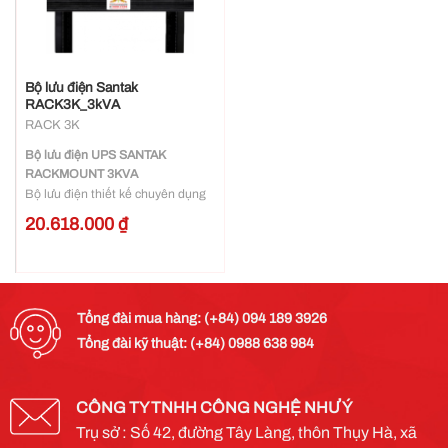
Bộ lưu điện Santak
RACK3K_3kVA
RACK 3K
Bộ lưu điện UPS SANTAK
RACKMOUNT 3KVA
Bộ lưu điện thiết kế chuyên dụng
dùng cho tủ Rack
20.618.000
₫
Dải điện áp ngõ vào rộng, tương
thích tốt với máy phát điện, độ ồn
thấp
Một số ứng dụng tiêu biểu: Tủ rack
mạng, âm thanh, hệ thống giám
Tổng đài mua hàng: (+84) 094 189 3926
sát an ninh, thiết bị công nghệ
Tổng đài kỹ thuật: (+84) 0988 638 984
thông tin, máy chủ, thiết bị điều
khiển công nghiệp …
CÔNG TY TNHH CÔNG NGHỆ NHƯ Ý
Trụ sở : Số 42, đường Tây Làng, thôn Thụy Hà, xã