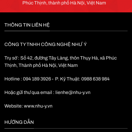
Phúc Thịnh, thành phố Hà Nội, Việt Nam
THÔNG TIN LIÊN HỆ
CÔNG TY TNHH CÔNG NGHỆ NHƯ Ý
Trụ sở : Số 42, đường Tây Làng, thôn Thụy Hà, xã Phúc
Thịnh, Thành phố Hà Nội, Việt Nam
Hotline : 094 189 3926 - P. Kỹ Thuật: 0988 638 984
Hoặc gửi thư qua email :
lienhe@nhu-y.vn
Website:
www.nhu-y.vn
HƯỚNG DẪN