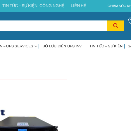
TIN TỨC – SỰ KIỆN, CÔNG NGHỆ
LIÊN HỆ
CHĂM SÓC KH
N – UPS SERVICES
BỘ LƯU ĐIỆN UPS INVT
TIN TỨC – SỰ KIỆN
S