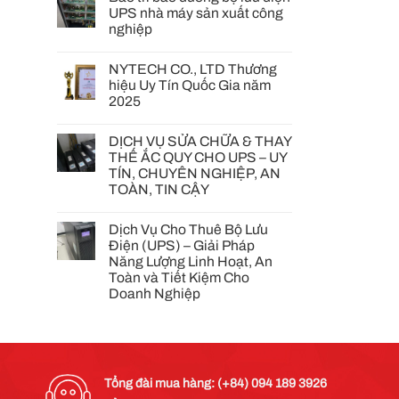
UPS nhà máy sản xuất công
nghiệp
NYTECH CO., LTD Thương
hiệu Uy Tín Quốc Gia năm
2025
DỊCH VỤ SỬA CHỮA & THAY
THẾ ẮC QUY CHO UPS – UY
TÍN, CHUYÊN NGHIỆP, AN
TOÀN, TIN CẬY
Dịch Vụ Cho Thuê Bộ Lưu
Điện (UPS) – Giải Pháp
Năng Lượng Linh Hoạt, An
Toàn và Tiết Kiệm Cho
Doanh Nghiệp
Tổng đài mua hàng: (+84) 094 189 3926