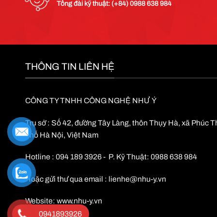
Tổng đài kỹ thuật: (+84) 0988 638 984
THÔNG TIN LIÊN HỆ
CÔNG TY TNHH CÔNG NGHỆ NHƯ Ý
Trụ sở : Số 42, đường Tây Làng, thôn Thụy Hà, xã Phúc 
phố Hà Nội, Việt Nam
Hotline : 094 189 3926 - P. Kỹ Thuật: 0988 638 984
Hoặc gửi thư qua email :
lienhe@nhu-y.vn
Website:
www.nhu-y.vn
0941893926