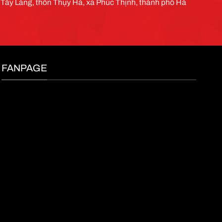
g Tây Làng, thôn Thụy Hà, xã Phúc Thịnh, thành phố Hà
FANPAGE