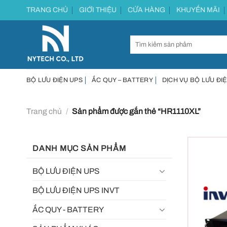
Chuyển
TRANG CHỦ
GIỚI THIỆU
CỬA HÀNG
KHUYẾN MÃI
đến
nội
dung
BỘ LƯU ĐIỆN UPS
ẮC QUY – BATTERY
DỊCH VỤ BỘ LƯU ĐIỆ
Trang chủ
/
Sản phẩm được gắn thẻ “HR1110XL”
DANH MỤC SẢN PHẨM
BỘ LƯU ĐIỆN UPS
BỘ LƯU ĐIỆN UPS INVT
ẮC QUY - BATTERY