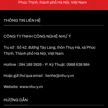
Phúc Thịnh, thành phố Hà Nội, Việt Nam
quy trong tiết kiệm không gian lắp
đặt
Hỗ trợ mở rộng thêm ắc quy gắn
ngoài đáp ứng thời gian lưu điện
THÔNG TIN LIÊN HỆ
theo nhu cầu
CÔNG TY TNHH CÔNG NGHỆ NHƯ Ý
Trụ sở : Số 42, đường Tây Làng, thôn Thụy Hà, xã Phúc
Thịnh, Thành phố Hà Nội, Việt Nam
Hotline : 094 189 3926 - P. Kỹ Thuật: 0988 638 984
Hoặc gửi thư qua email :
lienhe@nhu-y.vn
Website:
www.nhu-y.vn
HƯỚNG DẪN