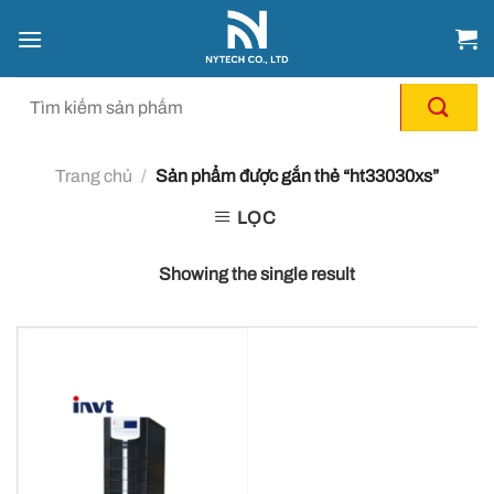
Chuyển
đến
nội
dung
Trang chủ
/
Sản phẩm được gắn thẻ “ht33030xs”
LỌC
Showing the single result