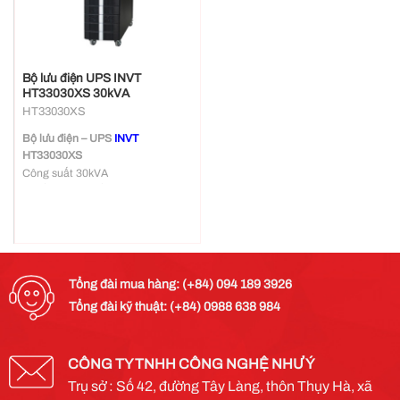
Bộ lưu điện UPS INVT
HT33030XS 30kVA
HT33030XS
Bộ lưu điện – UPS
INVT
HT33030XS
Công suất 30kVA
Nguồn vào, nguồn ra: 3 pha
Hiệu suất cao lên đến 95% và
98% chế độ ECO
Chức năng kết nối song song lên
đến 8 bộ
Quản lý ắc quy và điều khiển sạc
Tổng đài mua hàng: (+84) 094 189 3926
thông minh, giúp cải thiện đáng kể
Tổng đài kỹ thuật: (+84) 0988 638 984
tuổi thọ của ắc quy
Giao tiếp vận hành thân thiện
người dùng, hiển thị LCD
Thiết kế nhỏ gọn hơn, công suất
CÔNG TY TNHH CÔNG NGHỆ NHƯ Ý
lơn hơn
Trụ sở : Số 42, đường Tây Làng, thôn Thụy Hà, xã
Hệ thống UPS thiết kế tích hợp ắc