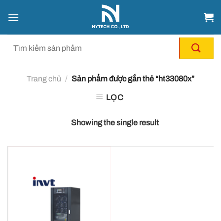
Chuyển
đến
nội
dung
Trang chủ
/
Sản phẩm được gắn thẻ “ht33080x”
LỌC
Showing the single result