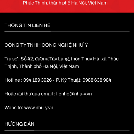
Phúc Thịnh, thành phố Hà Nội, Việt Nam
THÔNG TIN LIÊN HỆ
CÔNG TY TNHH CÔNG NGHỆ NHƯ Ý
Trụ sở : Số 42, đường Tây Làng, thôn Thụy Hà, xã Phúc
Thịnh, Thành phố Hà Nội, Việt Nam
Hotline : 094 189 3926 - P. Kỹ Thuật: 0988 638 984
Hoặc gửi thư qua email :
lienhe@nhu-y.vn
Website:
www.nhu-y.vn
HƯỚNG DẪN