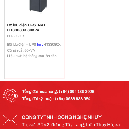
Bộ lưu điện UPS INVT
HT33080X 80KVA
HT33080X
Bộ lưu điện – UPS
Invt
HT33080X
Công suất 80kVA
Hiệu suất hệ thống cao lên đến
95% và 99% chế độ ECO
Hệ số công suất ngõ vào >0.99
Quản lý ắc quy thông minh, điều
khiển sạc thông minh, bảo trì tự
động, kéo dài đáng kể tuổi thọ của
ắc quy
Tổng đài mua hàng: (+84) 094 189 3926
Thiết kế hệ thống cấu trúc mô-
Tổng đài kỹ thuật: (+84) 0988 638 984
đun, thuận tiện bảo trì bảo dưỡng
Giao tiếp vận hành thân thiện
người dùng, màn hình hiển thị
LCD cảm ứng
CÔNG TY TNHH CÔNG NGHỆ NHƯ Ý
Trụ sở : Số 42, đường Tây Làng, thôn Thụy Hà, xã