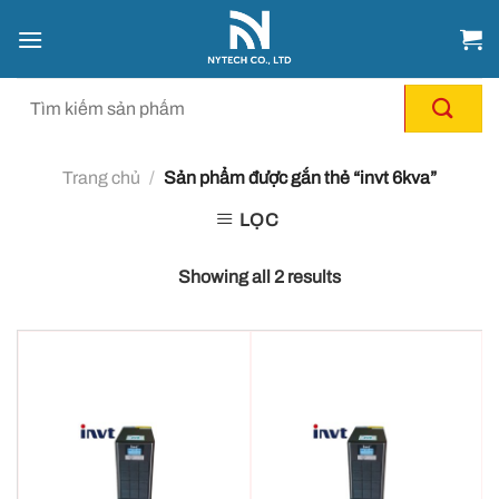
Chuyển
đến
nội
dung
Trang chủ
/
Sản phẩm được gắn thẻ “invt 6kva”
LỌC
Showing all 2 results