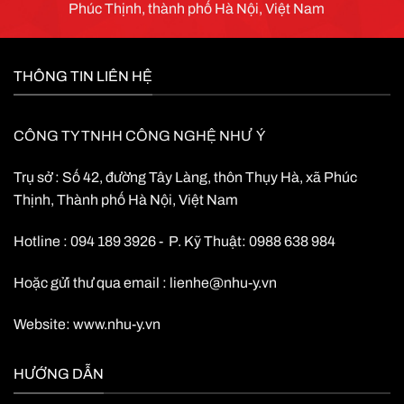
Phúc Thịnh, thành phố Hà Nội, Việt Nam
THÔNG TIN LIÊN HỆ
CÔNG TY TNHH CÔNG NGHỆ NHƯ Ý
Trụ sở : Số 42, đường Tây Làng, thôn Thụy Hà, xã Phúc
Thịnh, Thành phố Hà Nội, Việt Nam
Hotline : 094 189 3926 - P. Kỹ Thuật: 0988 638 984
Hoặc gửi thư qua email :
lienhe@nhu-y.vn
Website:
www.nhu-y.vn
HƯỚNG DẪN