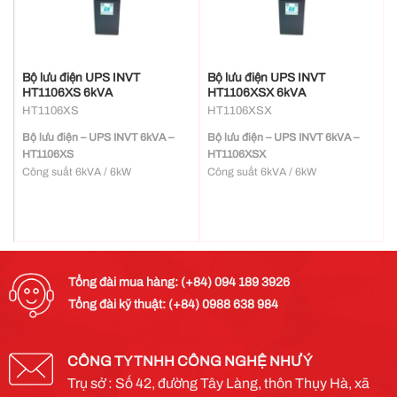
Bộ lưu điện UPS INVT
Bộ lưu điện UPS INVT
HT1106XS 6kVA
HT1106XSX 6kVA
HT1106XS
HT1106XSX
Bộ lưu điện – UPS INVT 6kVA –
Bộ lưu điện – UPS INVT 6kVA –
HT1106XS
HT1106XSX
Công suất 6kVA / 6kW
Công suất 6kVA / 6kW
kW=kVA, hệ số công suất ngõ ra
kW=kVA, hệ số công suất ngõ ra
PF = 1
PF = 1
Hiệu suất cao, lên đến 95%
Hiệu suất cao, lên đến 95%
Kích thước nhỏ gọn cùng với công
Kích thước nhỏ gọn cùng với công
suất lớn hơn
suất lớn hơn
Quản lý sạc ắc quy thông minh,
Quản lý sạc ắc quy thông minh,
Tổng đài mua hàng: (+84) 094 189 3926
giúp cải thiện đáng kể tuổi thọ của
giúp cải thiện đáng kể tuổi thọ của
Tổng đài kỹ thuật: (+84) 0988 638 984
ắc quy
ắc quy
Chức năng kết nối song song lên
Chức năng kết nối song song lên
đến 4 bộ UPS
đến 4 bộ UPS
CÔNG TY TNHH CÔNG NGHỆ NHƯ Ý
Trụ sở : Số 42, đường Tây Làng, thôn Thụy Hà, xã