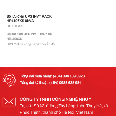
Bộ lưu điện UPS INVT RACK
HR1106XS 6KVA
HR1106XS
Bộ lưu điện UPS INVT RACK 6K –
HR1106XS
UPS Online công nghệ chuyển đổi
kép
Dải điện áp ngõ vào rộng
Hiệu suất hệ thống lên đến 95%
Công nghệ IGBT 3 cấp, tương
thích với nhiều loại tải
Hỗ trợ thay thế nóng ắc quy
Tổng đài mua hàng: (+84) 094 189 3926
Bảo trì bảo dưỡng và thay thế ắc
Tổng đài kỹ thuật: (+84) 0988 638 984
quy dễ dàng
CÔNG TY TNHH CÔNG NGHỆ NHƯ Ý
Trụ sở : Số 42, đường Tây Làng, thôn Thụy Hà, xã
Phúc Thịnh, thành phố Hà Nội, Việt Nam