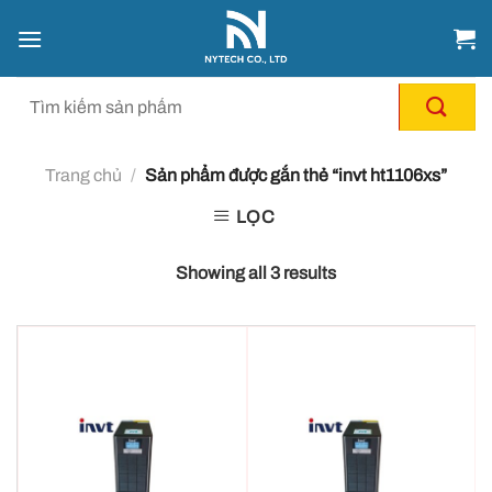
Chuyển
đến
nội
dung
Trang chủ
/
Sản phẩm được gắn thẻ “invt ht1106xs”
LỌC
Showing all 3 results