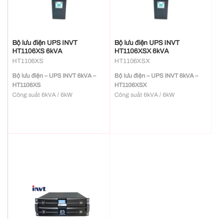
Bộ lưu điện UPS INVT
Bộ lưu điện UPS INVT
HT1106XS 6kVA
HT1106XSX 6kVA
HT1106XS
HT1106XSX
Bộ lưu điện – UPS INVT 6kVA –
Bộ lưu điện – UPS INVT 6kVA –
HT1106XS
HT1106XSX
Công suất 6kVA / 6kW
Công suất 6kVA / 6kW
kW=kVA, hệ số công suất ngõ ra
kW=kVA, hệ số công suất ngõ ra
PF = 1
PF = 1
Hiệu suất cao, lên đến 95%
Hiệu suất cao, lên đến 95%
Kích thước nhỏ gọn cùng với công
Kích thước nhỏ gọn cùng với công
suất lớn hơn
suất lớn hơn
Quản lý sạc ắc quy thông minh,
Quản lý sạc ắc quy thông minh,
giúp cải thiện đáng kể tuổi thọ của
giúp cải thiện đáng kể tuổi thọ của
ắc quy
ắc quy
Chức năng kết nối song song lên
Chức năng kết nối song song lên
đến 4 bộ UPS
đến 4 bộ UPS