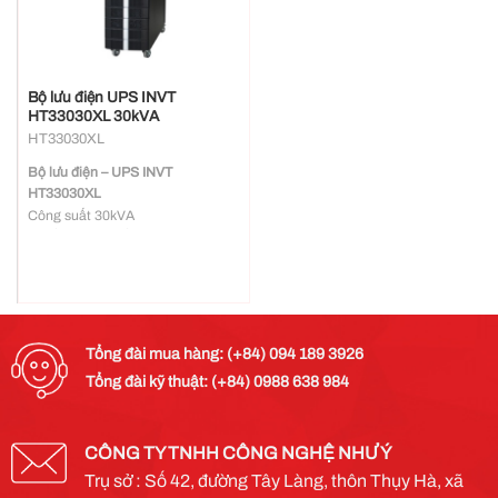
Bộ lưu điện UPS INVT
HT33030XL 30kVA
HT33030XL
Bộ lưu điện – UPS INVT
HT33030XL
Công suất 30kVA
Nguồn vào, nguồn ra: 3 pha
Hiệu suất cao lên đến 95% và
98% chế độ ECO
Chức năng kết nối song song lên
đến 8 bộ
Quản lý ắc quy và điều khiển sạc
Tổng đài mua hàng: (+84) 094 189 3926
thông minh, giúp cải thiện đáng kể
Tổng đài kỹ thuật: (+84) 0988 638 984
tuổi thọ của ắc quy
Giao tiếp vận hành thân thiện
người dùng, hiển thị LCD
Thiết kế nhỏ gọn hơn, công suất
CÔNG TY TNHH CÔNG NGHỆ NHƯ Ý
lơn hơn
Trụ sở : Số 42, đường Tây Làng, thôn Thụy Hà, xã