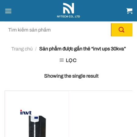
Chuyển
đến
nội
dung
Trang chủ
/
Sản phẩm được gắn thẻ “invt ups 30kva”
LỌC
Showing the single result