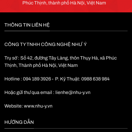
Phúc Thịnh, thành phố Hà Nội, Việt Nam
THÔNG TIN LIÊN HỆ
CÔNG TY TNHH CÔNG NGHỆ NHƯ Ý
Trụ sở : Số 42, đường Tây Làng, thôn Thụy Hà, xã Phúc
Thịnh, Thành phố Hà Nội, Việt Nam
Hotline : 094 189 3926 - P. Kỹ Thuật: 0988 638 984
Hoặc gửi thư qua email :
lienhe@nhu-y.vn
Website:
www.nhu-y.vn
HƯỚNG DẪN