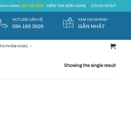
ĐĂNG NHẬP
094 189 3926
KIỂM TRA ĐƠN HÀNG
ÁCH HÀNG :
HOTLINE LIÊN HỆ
XEM CHI NHÁNH
094 189 3926
GẦN NHẤT
ẢN PHẨM KHÁC
Showing the single result