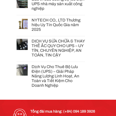
UPS nhà máy sản xuất công
nghiệp
NYTECH CO., LTD Thương
hiệu Uy Tín Quốc Gia năm
2025
DỊCH VỤ SỬA CHỮA & THAY
THẾ ẮC QUY CHO UPS – UY
TÍN, CHUYÊN NGHIỆP, AN
TOÀN, TIN CẬY
Dịch Vụ Cho Thuê Bộ Lưu
Điện (UPS) – Giải Pháp
Năng Lượng Linh Hoạt, An
Toàn và Tiết Kiệm Cho
Doanh Nghiệp
Tổng đài mua hàng: (+84) 094 189 3926