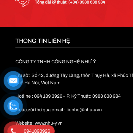
Tổng đài kỹ thuật: (+84) 0988 638 984
THÔNG TIN LIÊN HỆ
CÔNG TY TNHH CÔNG NGHỆ NHƯ Ý
Trụ sở : Số 42, đường Tây Làng, thôn Thụy Hà, xã Phúc 
phố Hà Nội, Việt Nam
Hotline : 094 189 3926 - P. Kỹ Thuật: 0988 638 984
Hoặc gửi thư qua email :
lienhe@nhu-y.vn
Website:
www.nhu-y.vn
0941893926