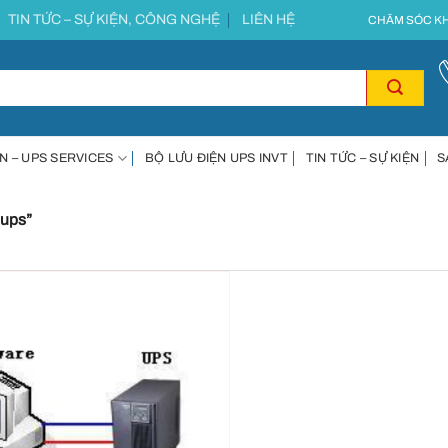
TIN TỨC – SỰ KIỆN, CÔNG NGHỆ
LIÊN HỆ
CHĂM SÓC KH
N – UPS SERVICES
BỘ LƯU ĐIỆN UPS INVT
TIN TỨC – SỰ KIỆN
S
 ups”