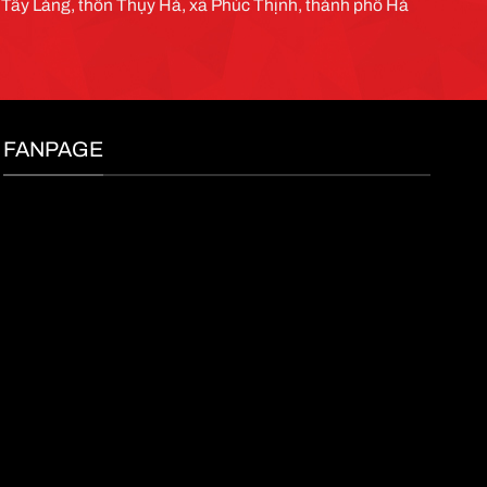
g Tây Làng, thôn Thụy Hà, xã Phúc Thịnh, thành phố Hà
FANPAGE