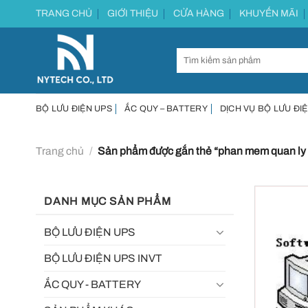
Chuyển
TRANG CHỦ
GIỚI THIỆU
CỬA HÀNG
KHUYẾN MÃI
đến
nội
dung
BỘ LƯU ĐIỆN UPS
ẮC QUY – BATTERY
DỊCH VỤ BỘ LƯU ĐIỆ
Trang chủ
/
Sản phẩm được gắn thẻ “phan mem quan ly
DANH MỤC SẢN PHẨM
BỘ LƯU ĐIỆN UPS
BỘ LƯU ĐIỆN UPS INVT
ẮC QUY - BATTERY