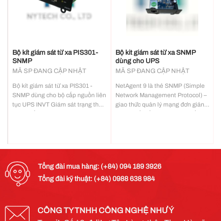
Bộ kít giám sát từ xa PIS301­
Bộ kit giám sát từ xa SNMP
SNMP
dùng cho UPS
MÃ SP ĐANG CẬP NHẬT
MÃ SP ĐANG CẬP NHẬT
Bộ kít giám sát từ xa PIS301 ­
NetAgent 9 là thẻ SNMP (Simple
SNMP dùng cho bộ cấp nguồn liên
Network Management Protocol) –
tục UPS INVT Giám sát trạng thái,
giao thức quản lý mạng đơn giản.
thông số, tình trạng hoạt động của
Được thiết kế riêng cho hệ thống
hệ thống UPS theo thời gian thực.
UPS (bộ cấp nguồn liên tục).
Cung cấp đầy đủ thông tin về tình
Quản lý hệ thống UPS toàn diện
trạng, lịch sử hoạt động của hệ
với cấu hình linh hoạt thông qua
thống UPS
trình duyệt web, NMS, Telnet hoặc
SNMP. Giao thức mức cao:…
Tổng đài mua hàng: (+84) 094 189 3926
Tổng đài kỹ thuật: (+84) 0988 638 984
CÔNG TY TNHH CÔNG NGHỆ NHƯ Ý