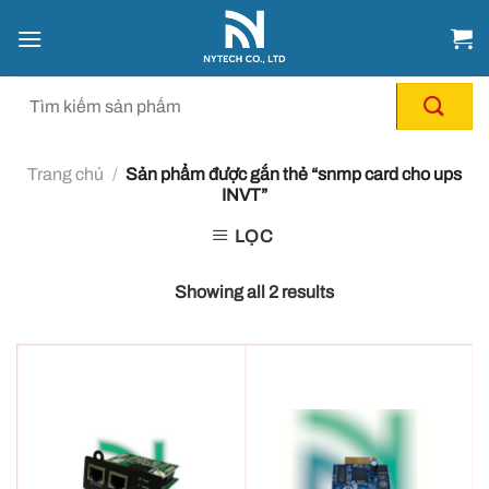
Chuyển
đến
nội
dung
Trang chủ
/
Sản phẩm được gắn thẻ “snmp card cho ups
INVT”
LỌC
Showing all 2 results