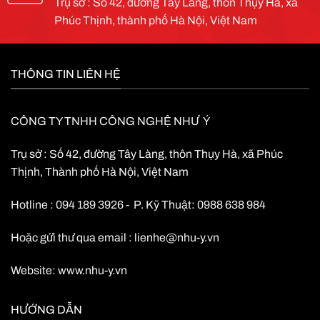
Trụ sở : Số 42, đường Tây Làng, thôn Thụy Hà, xã
Phúc Thịnh, thành phố Hà Nội, Việt Nam
THÔNG TIN LIÊN HỆ
CÔNG TY TNHH CÔNG NGHỆ NHƯ Ý
Trụ sở : Số 42, đường Tây Làng, thôn Thụy Hà, xã Phúc
Thịnh, Thành phố Hà Nội, Việt Nam
Hotline : 094 189 3926 - P. Kỹ Thuật: 0988 638 984
Hoặc gửi thư qua email :
lienhe@nhu-y.vn
Website:
www.nhu-y.vn
HƯỚNG DẪN