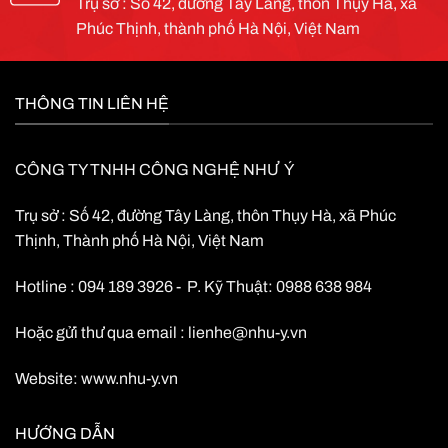
Trụ sở : Số 42, đường Tây Làng, thôn Thụy Hà, xã
Phúc Thịnh, thành phố Hà Nội, Việt Nam
THÔNG TIN LIÊN HỆ
CÔNG TY TNHH CÔNG NGHỆ NHƯ Ý
Trụ sở : Số 42, đường Tây Làng, thôn Thụy Hà, xã Phúc
Thịnh, Thành phố Hà Nội, Việt Nam
Hotline : 094 189 3926 - P. Kỹ Thuật: 0988 638 984
Hoặc gửi thư qua email :
lienhe@nhu-y.vn
Website:
www.nhu-y.vn
HƯỚNG DẪN