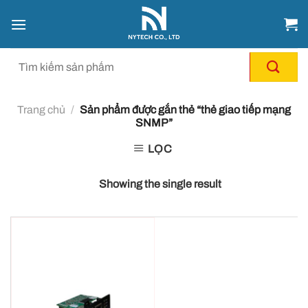
Chuyển
đến
nội
dung
Trang chủ
/
Sản phẩm được gắn thẻ “thẻ giao tiếp mạng
SNMP”
LỌC
Showing the single result