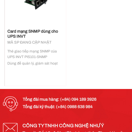
Card mạng SNMP dùng cho
UPS INVT
MÃ SP ĐANG CẬP NHẬT
Thẻ giao tiếp mạng SNMP của
UPS INVT PIS101-SNMP
Dùng để quản lý, giám sát hoạt
động của hệ thống UPS qua mạng
Tổng đài mua hàng: (+84) 094 189 3926
Tổng đài kỹ thuật: (+84) 0988 638 984
CÔNG TY TNHH CÔNG NGHỆ NHƯ Ý