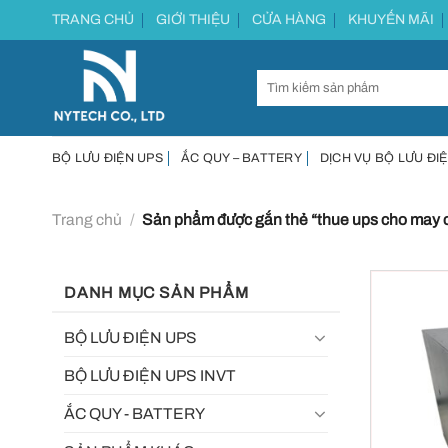
Chuyển
TRANG CHỦ
GIỚI THIỆU
CỬA HÀNG
KHUYẾN MÃI
đến
nội
dung
BỘ LƯU ĐIỆN UPS
ẮC QUY – BATTERY
DỊCH VỤ BỘ LƯU ĐIỆ
Trang chủ
/
Sản phẩm được gắn thẻ “thue ups cho may 
DANH MỤC SẢN PHẨM
BỘ LƯU ĐIỆN UPS
BỘ LƯU ĐIỆN UPS INVT
ẮC QUY - BATTERY