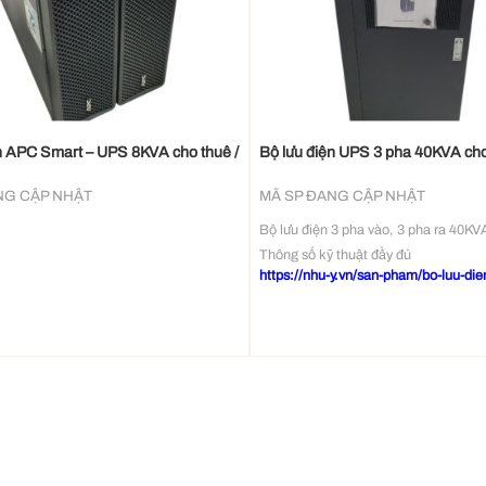
+
n APC Smart – UPS 8KVA cho thuê /
Bộ lưu điện UPS 3 pha 40KVA cho
NG CẬP NHẬT
MÃ SP ĐANG CẬP NHẬT
Bộ lưu điện 3 pha vào, 3 pha ra 40KV
Thông số kỹ thuật đầy đủ
https://nhu-y.vn/san-pham/bo-luu-dien
ht33040xs-40kva