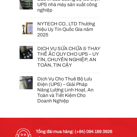
UPS nhà máy sản xuất công
nghiệp
NYTECH CO., LTD Thương
hiệu Uy Tín Quốc Gia năm
2025
DỊCH VỤ SỬA CHỮA & THAY
THẾ ẮC QUY CHO UPS – UY
TÍN, CHUYÊN NGHIỆP, AN
TOÀN, TIN CẬY
Dịch Vụ Cho Thuê Bộ Lưu
Điện (UPS) – Giải Pháp
Năng Lượng Linh Hoạt, An
Toàn và Tiết Kiệm Cho
Doanh Nghiệp
Tổng đài mua hàng: (+84) 094 189 3926