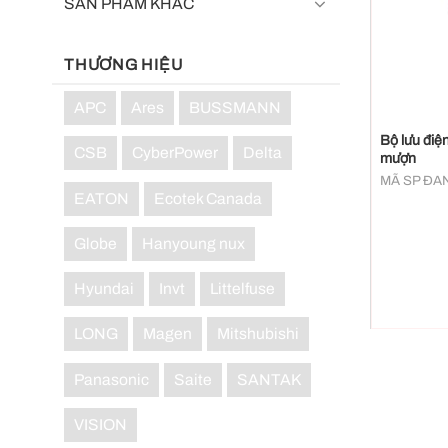
SẢN PHẨM KHÁC
THƯƠNG HIỆU
+
APC
Ares
BUSSMANN
Bộ lưu điệ
CSB
CyberPower
Delta
mượn
MÃ SP ĐA
EATON
Ecotek Canada
Globe
Hanyoung nux
Hyundai
Invt
Littelfuse
LONG
Magen
Mitshubishi
Panasonic
Saite
SANTAK
VISION