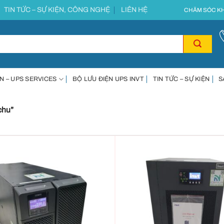
TIN TỨC – SỰ KIỆN, CÔNG NGHỆ
LIÊN HỆ
CHĂM SÓC KH
N – UPS SERVICES
BỘ LƯU ĐIỆN UPS INVT
TIN TỨC – SỰ KIỆN
S
chu”