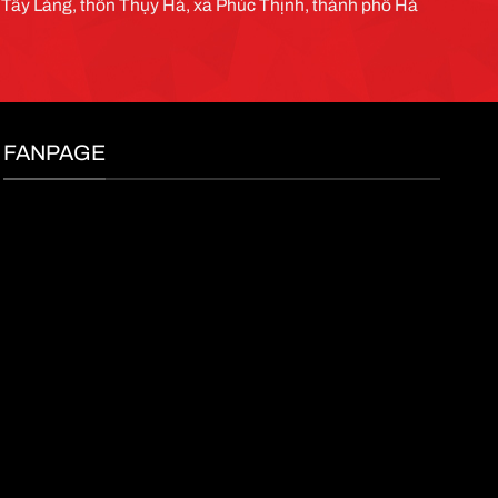
g Tây Làng, thôn Thụy Hà, xã Phúc Thịnh, thành phố Hà
FANPAGE