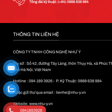
Tổng đài kỹ thuật: (+84) 0988 638 984
THÔNG TIN LIÊN HỆ
CÔNG TY TNHH CÔNG NGHỆ NHƯ Ý
Trụ sở : Số 42, đường Tây Làng, thôn Thụy Hà, xã Phúc 
phố Hà Nội, Việt Nam
Hotline : 094 189 3926 - P. Kỹ Thuật: 0988 638 984
Hoặc gửi thư qua email :
lienhe@nhu-y.vn
Website:
www.nhu-y.vn
0941893926