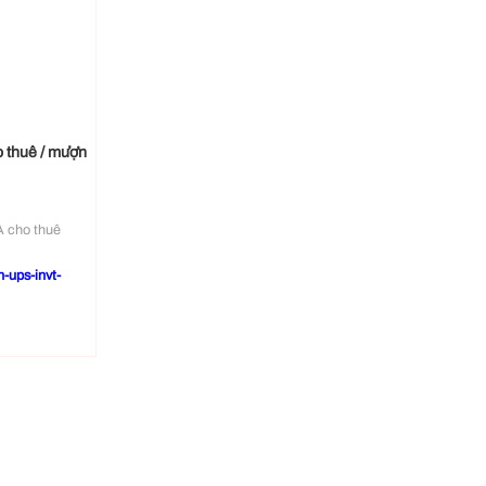
 thuê / mượn
A cho thuê
-ups-invt-