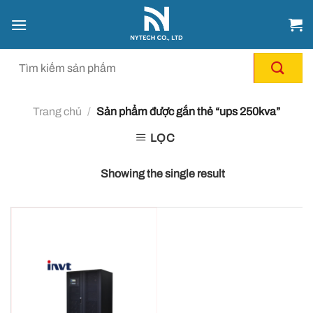
Chuyển
đến
nội
dung
Trang chủ
/
Sản phẩm được gắn thẻ “ups 250kva”
LỌC
Showing the single result