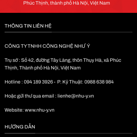
Phúc Thịnh, thành phố Hà Nội, Việt Nam
THÔNG TIN LIÊN HỆ
CÔNG TY TNHH CÔNG NGHỆ NHƯ Ý
Trụ sở : Số 42, đường Tây Làng, thôn Thụy Hà, xã Phúc
Thịnh, Thành phố Hà Nội, Việt Nam
Hotline : 094 189 3926 - P. Kỹ Thuật: 0988 638 984
Hoặc gửi thư qua email :
lienhe@nhu-y.vn
Website:
www.nhu-y.vn
HƯỚNG DẪN