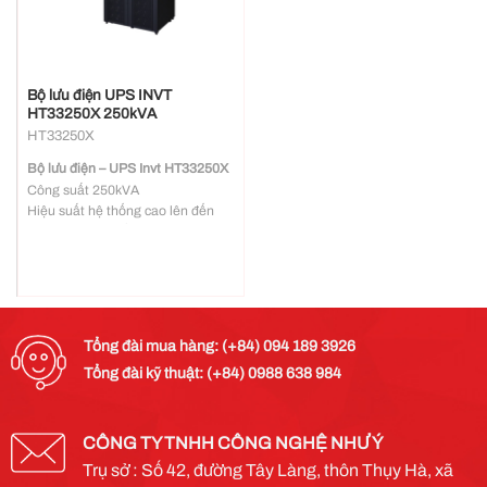
Bộ lưu điện UPS INVT
HT33250X 250kVA
HT33250X
Bộ lưu điện – UPS Invt HT33250X
Công suất 250kVA
Hiệu suất hệ thống cao lên đến
96% và 99% chế độ ECO
Hệ số công suất ngõ vào >0.99
Quản lý ắc quy thông minh, điều
khiển sạc thông minh, bảo trì tự
động, kéo dài đáng kể tuổi thọ của
ắc quy
Tổng đài mua hàng: (+84) 094 189 3926
Thiết kế hệ thống cấu trúc mô-
Tổng đài kỹ thuật: (+84) 0988 638 984
đun, thuận tiện bảo trì bảo dưỡng
Giao tiếp vận hành thân thiện
người dùng, màn hình hiển thị
LCD cảm ứng
CÔNG TY TNHH CÔNG NGHỆ NHƯ Ý
Trụ sở : Số 42, đường Tây Làng, thôn Thụy Hà, xã