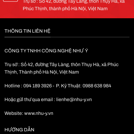
Trụ sở : Số 42, đường Tây Làng, thôn Thụy Hà, xã
Phúc Thịnh, thành phố Hà Nội, Việt Nam
THÔNG TIN LIÊN HỆ
CÔNG TY TNHH CÔNG NGHỆ NHƯ Ý
Trụ sở : Số 42, đường Tây Làng, thôn Thụy Hà, xã Phúc
Thịnh, Thành phố Hà Nội, Việt Nam
Hotline : 094 189 3926 - P. Kỹ Thuật: 0988 638 984
Hoặc gửi thư qua email :
lienhe@nhu-y.vn
Website:
www.nhu-y.vn
HƯỚNG DẪN