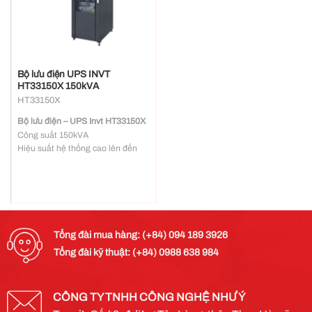
Bộ lưu điện UPS INVT
HT33150X 150kVA
HT33150X
Bộ lưu điện – UPS Invt HT33150X
Công suất 150kVA
Hiệu suất hệ thống cao lên đến
96% và 99% chế độ ECO
Hệ số công suất ngõ vào >0.99
Quản lý ắc quy thông minh, điều
khiển sạc thông minh, bảo trì tự
động, kéo dài đáng kể tuổi thọ của
ắc quy
Tổng đài mua hàng: (+84) 094 189 3926
Thiết kế hệ thống cấu trúc mô-
Tổng đài kỹ thuật: (+84) 0988 638 984
đun, thuận tiện bảo trì bảo dưỡng
Giao tiếp vận hành thân thiện
người dùng, màn hình hiển thị
LCD cảm ứng
CÔNG TY TNHH CÔNG NGHỆ NHƯ Ý