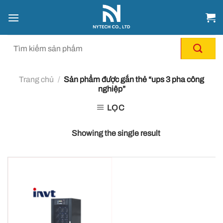
Chuyển
đến
nội
dung
Trang chủ
/
Sản phẩm được gắn thẻ “ups 3 pha công
nghiệp”
LỌC
Showing the single result