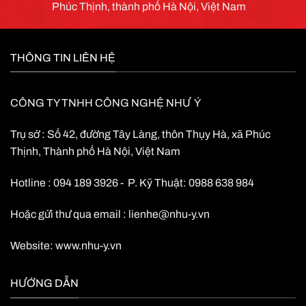
Phúc Thịnh, thành phố Hà Nội, Việt Nam
Giao tiếp hiển thị LED và LCD:
Hiển thị trạng thái làm việc của
UPS, cảnh báo,
báo UPS hỏng
,
hiển thị thông số hoạt động,
THÔNG TIN LIÊN HỆ
nguồn vào, nguồn ra, dung lượng
tải, dung lượng ắc quy
Kích thước (R x D x C) 248 x 500 x
616 mm
CÔNG TY TNHH CÔNG NGHỆ NHƯ Ý
Trọng lượng: 30,5Kg
Trụ sở : Số 42, đường Tây Làng, thôn Thụy Hà, xã Phúc
Thịnh, Thành phố Hà Nội, Việt Nam
Hotline : 094 189 3926 - P. Kỹ Thuật: 0988 638 984
Hoặc gửi thư qua email :
lienhe@nhu-y.vn
Website:
www.nhu-y.vn
HƯỚNG DẪN