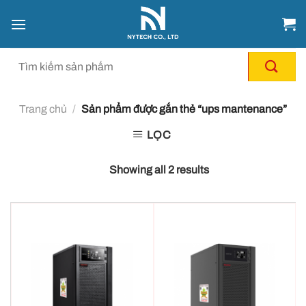
Chuyển
đến
nội
dung
Trang chủ
/
Sản phẩm được gắn thẻ “ups mantenance”
LỌC
Showing all 2 results