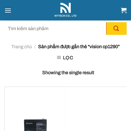
Chuyển
đến
nội
dung
Trang chủ
/
Sản phẩm được gắn thẻ “vision cp1290”
LỌC
Showing the single result