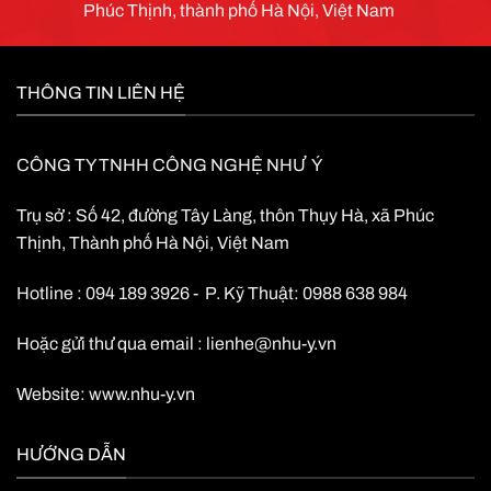
Phúc Thịnh, thành phố Hà Nội, Việt Nam
Total Height(mm / inch) 100 / 3.94
Approx. Weight(Kg / lbs) 2.5 / 5.51
±%5
THÔNG TIN LIÊN HỆ
CÔNG TY TNHH CÔNG NGHỆ NHƯ Ý
Trụ sở : Số 42, đường Tây Làng, thôn Thụy Hà, xã Phúc
Thịnh, Thành phố Hà Nội, Việt Nam
Hotline : 094 189 3926 - P. Kỹ Thuật: 0988 638 984
Hoặc gửi thư qua email :
lienhe@nhu-y.vn
Website:
www.nhu-y.vn
HƯỚNG DẪN