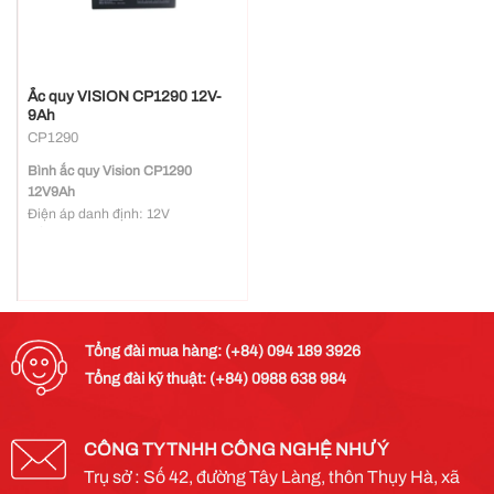
Ắc quy VISION CP1290 12V-
9Ah
CP1290
Bình ắc quy Vision CP1290
12V9Ah
Điện áp danh định: 12V
Số cells: 6
Tuổi thọ thiết kế: 5 năm
Nominal Capacity 77oF(25oC)
20 hour rate (0.45A, 10.5V) 9Ah
10 hour rate (0.82A, 10.5V) 8.2Ah
5 hour rate (1.54A, 10.5V) 7.7Ah
Tổng đài mua hàng: (+84) 094 189 3926
1 hour rate (5.8A, 9.6V) 5.8Ah
Tổng đài kỹ thuật: (+84) 0988 638 984
Nội trở khi ắc quy sạc đầy và ở
25oC: 18mOhm
Kích thước và trong lượng
Length(mm / inch) 151 / 5.94
CÔNG TY TNHH CÔNG NGHỆ NHƯ Ý
Width(mm / inch) 65 / 2.56
Trụ sở : Số 42, đường Tây Làng, thôn Thụy Hà, xã
Height(mm / inch) 94 / 3.70