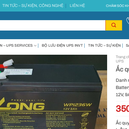
TIN TỨC – SỰ KIỆN, CÔNG NGHỆ
LIÊN HỆ
CHĂM SÓC KH
N – UPS SERVICES
BỘ LƯU ĐIỆN UPS INVT
TIN TỨC – SỰ KIỆN
S
Trang c
UPS
Ắc 
Danh 
Batter
12V, 9
35
Ắc quy