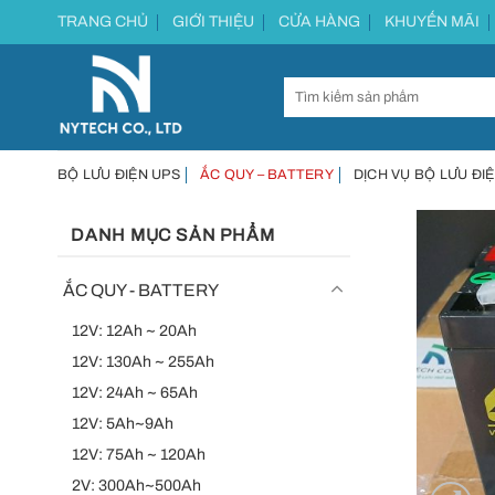
Chuyển
TRANG CHỦ
GIỚI THIỆU
CỬA HÀNG
KHUYẾN MÃI
đến
nội
dung
BỘ LƯU ĐIỆN UPS
ẮC QUY – BATTERY
DỊCH VỤ BỘ LƯU ĐIỆ
DANH MỤC SẢN PHẨM
ẮC QUY - BATTERY
12V: 12Ah ~ 20Ah
12V: 130Ah ~ 255Ah
12V: 24Ah ~ 65Ah
12V: 5Ah~9Ah
12V: 75Ah ~ 120Ah
2V: 300Ah~500Ah