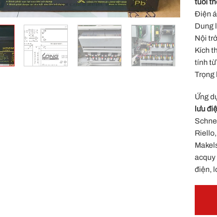
tuổi t
Điện á
Dung l
Nội tr
Kích t
tính t
Trọng 
Ứng dụ
lưu đ
Schnei
Riello
Makel
acquy 
điện, 