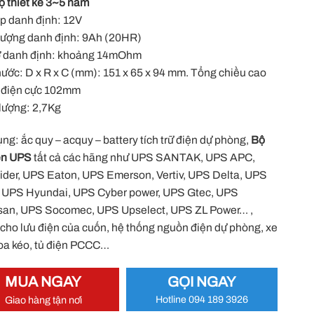
họ thiết kế 3~5 năm
p danh định: 12V
ượng danh định: 9Ah (20HR)
ở danh định: khoảng 14mOhm
hước: D x R x C (mm): 151 x 65 x 94 mm. Tổng chiều cao
ừ điện cực 102mm
lượng: 2,7Kg
ng: ắc quy – acquy – battery tích trữ điện dự phòng,
Bộ
iện UPS
tất cả các hãng như UPS SANTAK, UPS APC,
der, UPS Eaton, UPS Emerson, Vertiv, UPS Delta, UPS
, UPS Hyundai, UPS Cyber power, UPS Gtec, UPS
san, UPS Socomec, UPS Upselect, UPS ZL Power… ,
cho lưu điện của cuốn, hệ thống nguồn điện dự phòng, xe
loa kéo, tủ điện PCCC…
MUA NGAY
GỌI NGAY
Giao hàng tận nơi
Hotline 094 189 3926