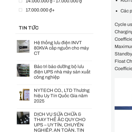
Kích
14.000.000 ₫ - 17.000.000 ₫
17.000.000 ₫+
Các p
Cycle u
TIN TỨC
Charging
Coeffici
Hệ thống lưu điện INVT
Maximum
80KVA cấp nguồn cho máy
CT
Standby
Float Ch
Bảo trì bảo dưỡng bộ lưu
Coeffici
điện UPS nhà máy sản xuất
công nghiệp
NYTECH CO., LTD Thương
hiệu Uy Tín Quốc Gia năm
2025
DỊCH VỤ SỬA CHỮA &
THAY THẾ ẮC QUY CHO
UPS – UY TÍN, CHUYÊN
NGHIỆP, AN TOÀN, TIN