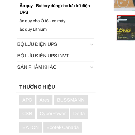
Ắc quy - Battery dùng cho lưu trữ điện
UPS
ắc quy cho Ô tô - xe máy
ắc quy Lithium
BỘ LƯU ĐIỆN UPS
BỘ LƯU ĐIỆN UPS INVT
SẢN PHẨM KHÁC
THƯƠNG HIỆU
APC
Ares
BUSSMANN
CSB
CyberPower
Delta
EATON
Ecotek Canada