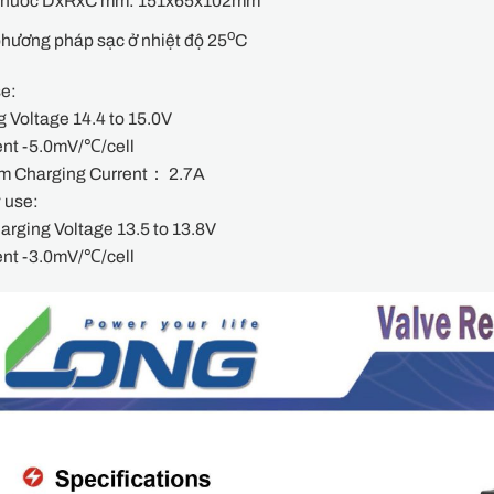
 thước DxRxC mm: 151x65x102mm
o
hương pháp sạc ở nhiệt độ 25
C
se:
 Voltage 14.4 to 15.0V
ent -5.0mV/℃/cell
 Charging Current： 2.7A
 use:
arging Voltage 13.5 to 13.8V
ent -3.0mV/℃/cell