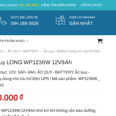
ĐĂNG NHẬP
094 189 3926
KIỂM TRA ĐƠN HÀNG
ÁCH HÀNG :
HOTLINE LIÊN HỆ
XEM CHI NHÁNH
094 189 3926
GẦN NHẤT
ẢN PHẨM KHÁC
hủ
/
ẮC QUY - BATTERY
/
Ắc quy - Battery dùng cho lưu trữ điện
quy LONG WP1236W 12V9Ah
mục:
12V: 5Ah~9Ah
,
ẮC QUY - BATTERY
,
Ắc quy -
y dùng cho lưu trữ điện UPS
|
Mã sản phẩm:
WP1236W _
Ah
0.000
₫
 WP1236W 12V9Ah khô kín khí không cần bảo dưỡng,