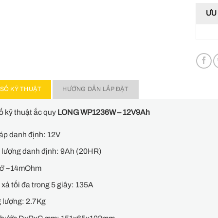
ƯU 
SỐ KỸ THUẬT
HƯỚNG DẪN LẮP ĐẶT
 kỹ thuật ắc quy
LONG WP1236W – 12V9Ah
áp danh định: 12V
 lượng danh định: 9Ah (20HR)
trở ~14mOhm
xả tối đa trong 5 giây: 135A
 lượng: 2.7Kg