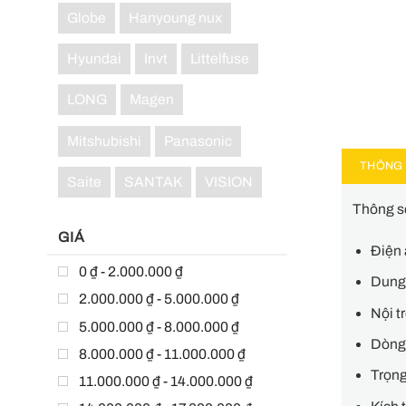
Globe
Hanyoung nux
Hyundai
Invt
Littelfuse
LONG
Magen
Mitshubishi
Panasonic
THÔNG 
Saite
SANTAK
VISION
Thông số
GIÁ
Điện 
0 ₫ - 2.000.000 ₫
Dung
2.000.000 ₫ - 5.000.000 ₫
Nội 
5.000.000 ₫ - 8.000.000 ₫
Dòng 
8.000.000 ₫ - 11.000.000 ₫
Trọng
11.000.000 ₫ - 14.000.000 ₫