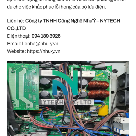
ưu cho việc khắc phục lỗi hỏng của bộ lưu điện.
Liên hệ:
Công ty TNHH Công Nghệ Như Ý – NYTECH
CO.,LTD
Điện thoại:
094 189 3926
Email:
lienhe@nhu-y.vn
Website:
https://nhu-y.vn