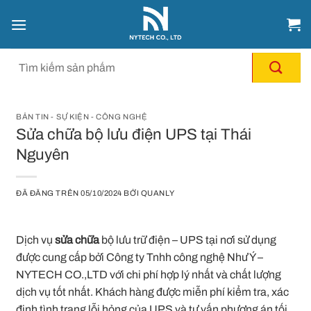
Chuyển
đến
nội
dung
BẢN TIN - SỰ KIỆN - CÔNG NGHỆ
Sửa chữa bộ lưu điện UPS tại Thái
Nguyên
ĐÃ ĐĂNG TRÊN
05/10/2024
BỞI
QUANLY
Dịch vụ
sửa chữa
bộ lưu trữ điện – UPS tại nơi sử dụng
được cung cấp bởi Công ty Tnhh công nghệ Như Ý –
NYTECH CO.,LTD với chi phí hợp lý nhất và chất lượng
dịch vụ tốt nhất. Khách hàng được miễn phí kiểm tra, xác
định tình trạng lỗi hỏng của UPS và tư vấn phương án tối