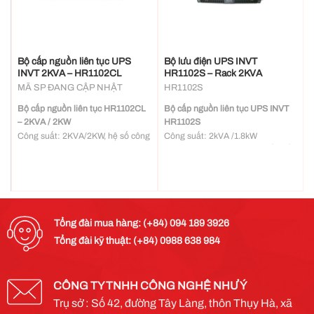
Bộ cấp nguồn liên tục UPS
Bộ lưu điện UPS INVT
INVT 2KVA – HR1102CL
HR1102S – Rack 2KVA
MÃ SP ĐANG CẬP NHẬT
HR1102S
Bộ cấp nguồn liên tục HR1102CL
Bộ cấp nguồn liên tục UPS INVT
– 2KVA / 2KW
HR1102S
Công suất: 2KVA/2KW, hệ số công
Công suất: 2kVA /1.8kW
suất ngõ ra PF=1 nâng cao khả
UPS online công nghệ chuyển đổi
năng cấp nguồn cho hệ thống tải.
kép
Thiết kế chuyên dụng cho các ứng
Ngưỡng điện áp ngõ vào rộng
dụng có yêu cầu thời gian lưu trữ
Giao tiếp hiển thị LED & LCD
dài.
Hỗ trợ thay thế nóng ắc quy
Với dòng sạc ắc quy lớn giúp cho
Bảo trì bảo dưỡng và thay thế ắc
Tổng đài mua hàng: (+84) 094 189 3926
việc mở rộng thời gian lưu điện dễ
quy dễ dàng
Tổng đài kỹ thuật: (+84) 0988 638 984
dàng
Công nghệ quản lý ắc quy thông
minh giúp kéo dài thời gian sử
dụng ắc quy
CÔNG TY TNHH CÔNG NGHỆ NHƯ Ý
Dòng sạc có thể cấu hình cài đặt
Trụ sở : Số 42, đường Tây Làng, thôn Thụy Hà, xã
1-12A giúp tương thích với nhiều