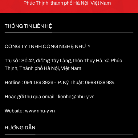
Phúc Thịnh, thành phố Hà Nội, Việt Nam
dung lượng ắc quy khác nhau mà
vẫn đảm bảo an toàn và tuổi thọ
sử dụng của ắc quy.
Hỗ trợ Pin Lithium
THÔNG TIN LIÊN HỆ
CÔNG TY TNHH CÔNG NGHỆ NHƯ Ý
Trụ sở : Số 42, đường Tây Làng, thôn Thụy Hà, xã Phúc
Thịnh, Thành phố Hà Nội, Việt Nam
Hotline : 094 189 3926 - P. Kỹ Thuật: 0988 638 984
Hoặc gửi thư qua email :
lienhe@nhu-y.vn
Website:
www.nhu-y.vn
HƯỚNG DẪN