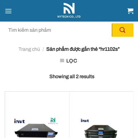
Chuyển
đến
nội
dung
Trang chủ
/
Sản phẩm được gắn thẻ “hr1102s”
LỌC
Showing all 2 results