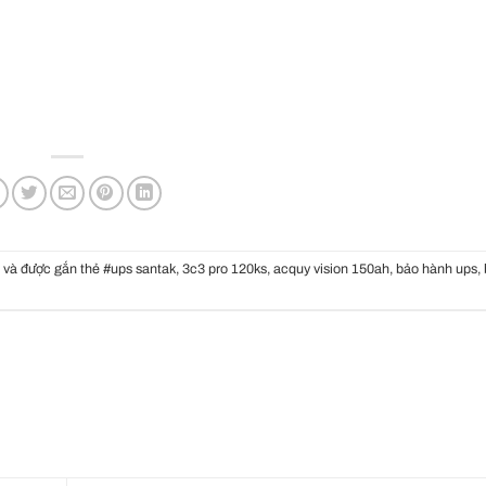
và được gắn thẻ
#ups santak
,
3c3 pro 120ks
,
acquy vision 150ah
,
bảo hành ups
,