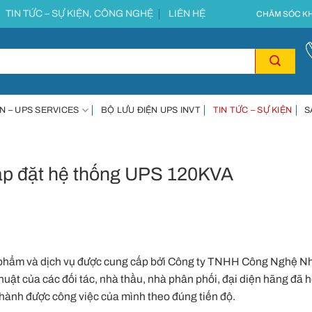
TIN TỨC – SỰ KIỆN, CÔNG NGHỆ
LIÊN HỆ
CHĂM SÓC KH
N – UPS SERVICES
BỘ LƯU ĐIỆN UPS INVT
TIN TỨC – SỰ KIỆN
S
ắp đặt hệ thống UPS 120KVA
 phẩm và dịch vụ được cung cấp bởi Công ty TNHH Công Nghệ Nh
ật của các đối tác, nhà thầu, nhà phân phối, đại diện hãng đã h
thành được công việc của mình theo đúng tiến độ.