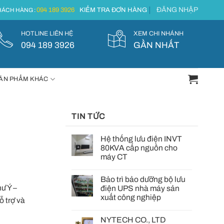
ĐĂNG NHẬP
094 189 3926
KIỂM TRA ĐƠN HÀNG
ÁCH HÀNG :
HOTLINE LIÊN HỆ
XEM CHI NHÁNH
094 189 3926
GẦN NHẤT
ẢN PHẨM KHÁC
TIN TỨC
Hệ thống lưu điện INVT
80KVA cấp nguồn cho
máy CT
Bảo trì bảo dưỡng bộ lưu
ư Ý –
điện UPS nhà máy sản
xuất công nghiệp
ỗ trợ và
NYTECH CO., LTD