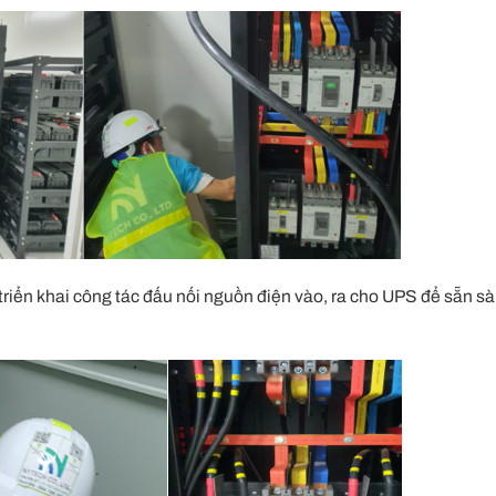
triển khai công tác đấu nối nguồn điện vào, ra cho UPS để sẵn s