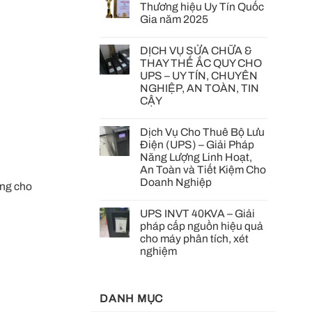
Thương hiệu Uy Tín Quốc
Gia năm 2025
DỊCH VỤ SỬA CHỮA &
THAY THẾ ẮC QUY CHO
UPS – UY TÍN, CHUYÊN
NGHIỆP, AN TOÀN, TIN
CẬY
Dịch Vụ Cho Thuê Bộ Lưu
Điện (UPS) – Giải Pháp
Năng Lượng Linh Hoạt,
An Toàn và Tiết Kiệm Cho
Doanh Nghiệp
àng cho
UPS INVT 40KVA – Giải
pháp cấp nguồn hiệu quả
cho máy phân tích, xét
nghiệm
DANH MỤC