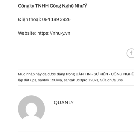
Công ty TNHH Công Nghệ Như Ý
Điện thoại: 094 189 3926
Website:
https://nhu-y.vn
Mục nhập này đã được đăng trong
BẢN TIN - SỰ KIỆN - CÔNG NGHỆ
lắp đặt ups
,
santak 120kva
,
santak 3c3pro 120ks
,
Sửa chữa ups
.
QUANLY