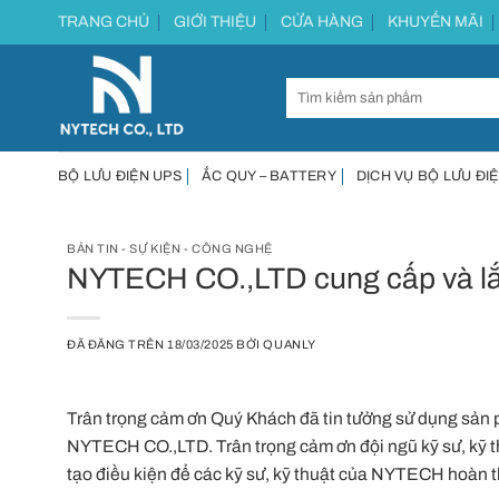
Chuyển
TRANG CHỦ
GIỚI THIỆU
CỬA HÀNG
KHUYẾN MÃI
đến
nội
dung
BỘ LƯU ĐIỆN UPS
ẮC QUY – BATTERY
DỊCH VỤ BỘ LƯU ĐIỆ
BẢN TIN - SỰ KIỆN - CÔNG NGHỆ
NYTECH CO.,LTD cung cấp và l
ĐÃ ĐĂNG TRÊN
18/03/2025
BỞI
QUANLY
Trân trọng cảm ơn Quý Khách đã tin tưởng sử dụng sản
NYTECH CO.,LTD. Trân trọng cảm ơn đội ngũ kỹ sư, kỹ thu
tạo điều kiện để các kỹ sư, kỹ thuật của NYTECH hoàn 