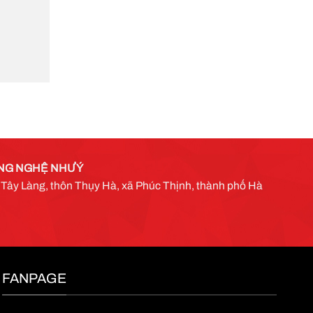
NG NGHỆ NHƯ Ý
g Tây Làng, thôn Thụy Hà, xã Phúc Thịnh, thành phố Hà
FANPAGE