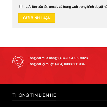
Lưu tên của tôi, email, và trang web trong trình duyệt nà
Tổng đài mua hàng: (+84) 094 189 3926
Tổng đài kỹ thuật: (+84) 0988 638 984
THÔNG TIN LIÊN HỆ