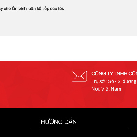
y cho lần bình luận kế tiếp của tôi.
CÔNG TY TNHH CÔ
Trụ sở : Số 42, đườn
Nội, Việt Nam
HƯỚNG DẪN