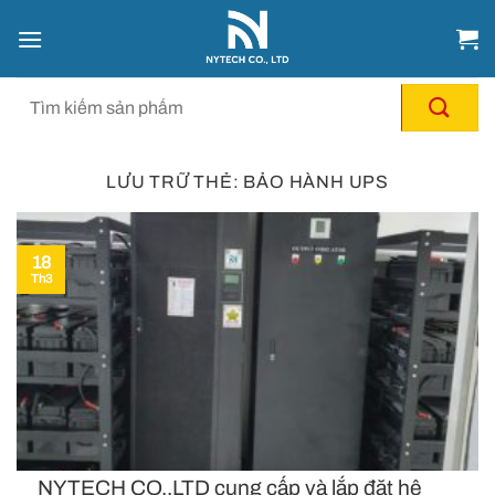
Chuyển
đến
nội
dung
LƯU TRỮ THẺ:
BẢO HÀNH UPS
18
Th3
NYTECH CO.,LTD cung cấp và lắp đặt hệ