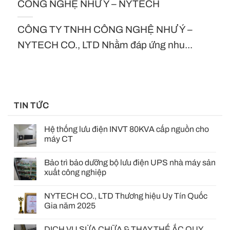
CÔNG NGHỆ NHƯ Ý – NYTECH
CÔNG TY TNHH CÔNG NGHỆ NHƯ Ý –
NYTECH CO., LTD Nhằm đáp ứng nhu...
TIN TỨC
Hệ thống lưu điện INVT 80KVA cấp nguồn cho
máy CT
Bảo trì bảo dưỡng bộ lưu điện UPS nhà máy sản
xuất công nghiệp
NYTECH CO., LTD Thương hiệu Uy Tín Quốc
Gia năm 2025
DỊCH VỤ SỬA CHỮA & THAY THẾ ẮC QUY